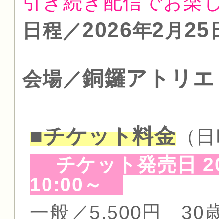
引き続き配信でお楽
2026
2
25
日程／
年
月
銅鑼アトリエ
会場／
■チケット料金
（日
チケット発売日 20
10:00～
一般／5,500円 30