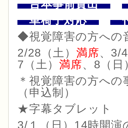
台本事前貸出
車椅子対応
付
◆視覚障害の方への
2/28（土）
満席
、3
7（土）
満席
、8（日
＊視覚障害の方への事
（申込制）
★字幕タブレット
3/１（日）14時開