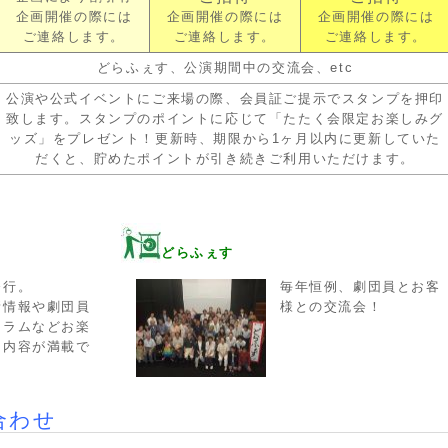
企画開催の際には
企画開催の際には
企画開催の際には
ご連絡します。
ご連絡します。
ご連絡します。
どらふぇす、公演期間中の交流会、etc
公演や公式イベントにご来場の際、会員証ご提示でスタンプを押印
致します。スタンプのポイントに応じて「たたく会限定お楽しみグ
ッズ」をプレゼント！更新時、期限から1ヶ月以内に更新していた
だくと、貯めたポイントが引き続きご利用いただけます。
どらふぇす
発行。
毎年恒例、劇団員とお客
新情報や劇団員
様との交流会！
コラムなどお楽
る内容が満載で
合わせ