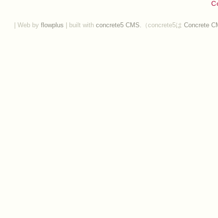
C
| Web by
flowplus
| built with
concrete5 CMS.
（concrete5は
Concrete C